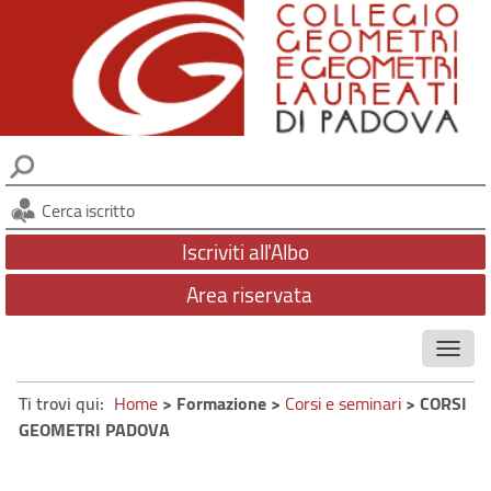
SERVIZI
ATTIVITÀ
DIVENTARE GEOMETRA
NEWSLETTER
PITAGORA
CONTATTI
Cerca iscritto
FONDAZIONE GATTAMELATA
Iscriviti all'Albo
CONSIGLIO DI DISCIPLINA TERRITORIALE
Area riservata
ORGANISMO DI MEDIAZIONE
AMMINISTRAZIONE TRASPARENTE
Ti trovi qui:
Home
> Formazione >
Corsi e seminari
> CORSI
GEOMETRI PADOVA