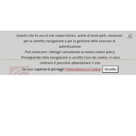
Questo sito fa uso di soli cookie tecnici, anche di terze parti, necessari
per la corretta navigazione e per la gestione delle sessioni di
autenticazione.
Può conoscere i dettagli consultando la nostra cookie policy.
Proseguendo nella navigazione si accetta l’uso dei cookie; in caso
contrario è possibile abbandonare il sito.
Collegio Geometri e Geometri Laureati di Padova
Se vuoi saperne di più leggi
l'informativa sui Cookie
.
Accetto
Ente Pubblico Non Economico - Codice Fiscale
80017020282
Via Fornace Morandi, 24 - 35133 Padova | Tel. 049
8757788
Email
info@geometri.pd.it
- PEC
collegio.padova@geopec.it
Realizzato da
Webloom srl