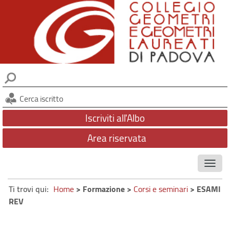
SERVIZI
ATTIVITÀ
DIVENTARE GEOMETRA
NEWSLETTER
PITAGORA
CONTATTI
Cerca iscritto
FONDAZIONE GATTAMELATA
Iscriviti all'Albo
CONSIGLIO DI DISCIPLINA TERRITORIALE
Area riservata
ORGANISMO DI MEDIAZIONE
AMMINISTRAZIONE TRASPARENTE
Ti trovi qui:
Home
> Formazione >
Corsi e seminari
> ESAMI
REV