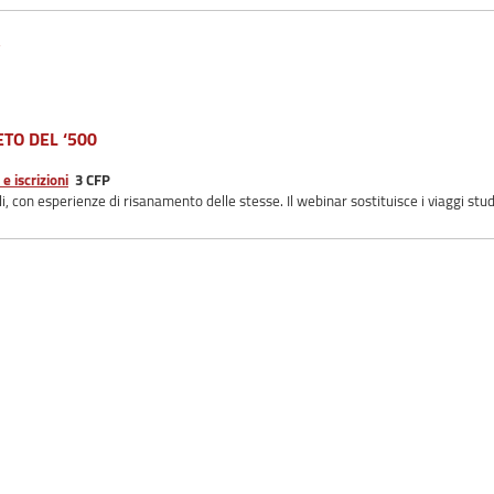
ETO DEL ‘500
 iscrizioni
3 CFP
iali, con esperienze di risanamento delle stesse. Il webinar sostituisce i viaggi stu