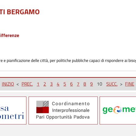
TI BERGAMO
differenze
re e pianificazione delle città, per politiche pubbliche capaci di rispondere ai bisog
<
INIZIO
<
PREC.
1
2
3
4
5
6
7
8
9
10
SUCC.
>
FINE