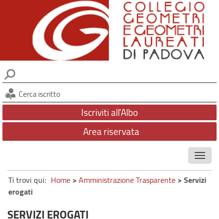
SERVIZI
ATTIVITÀ
DIVENTARE GEOMETRA
NEWSLETTER
PITAGORA
CONTATTI
Cerca iscritto
FONDAZIONE GATTAMELATA
Iscriviti all'Albo
CONSIGLIO DI DISCIPLINA TERRITORIALE
Area riservata
ORGANISMO DI MEDIAZIONE
AMMINISTRAZIONE TRASPARENTE
Ti trovi qui:
Home
>
Amministrazione Trasparente
> Servizi
erogati
SERVIZI EROGATI