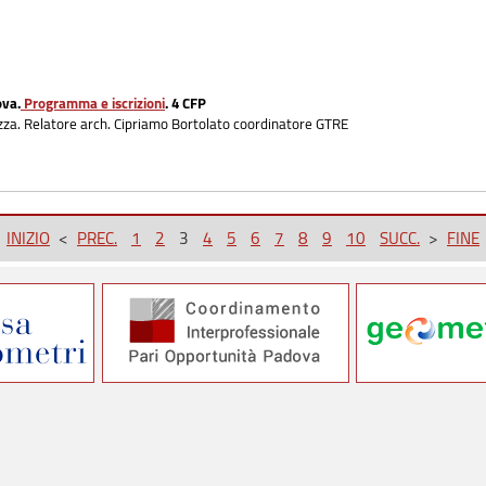
ova.
Programma e iscrizioni
. 4 CFP
urezza. Relatore arch. Cipriamo Bortolato coordinatore GTRE
<
INIZIO
<
PREC.
1
2
3
4
5
6
7
8
9
10
SUCC.
>
FINE